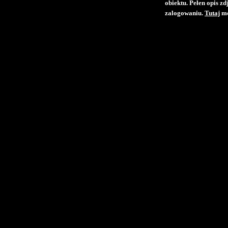
obiektu. Pełen opis z
zalogowaniu.
Tutaj
mo