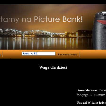
Zaawansowane
Waga dla dzieci
Słowa kluczowe
: Pols
Świętego 12, Muzeum 
Uwaga! Widzisz jedyni