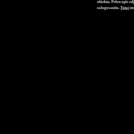
obiektu. Pełen opis z
zalogowaniu.
Tutaj
mo