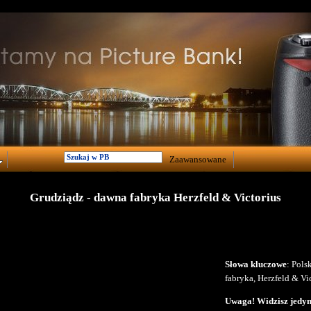
Zaawansowane
Grudziądz - dawna fabryka Herzfeld & Victorius
Słowa kluczowe
: Pols
fabryka, Herzfeld & Vi
Uwaga! Widzisz jedyni