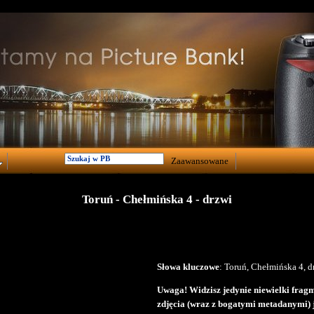
Zaawansowane
Toruń - Chełmińska 4 - drzwi
Słowa kluczowe
: Toruń, Chełmińska 4, d
Uwaga! Widzisz jedynie niewielki fragm
zdjęcia (wraz z bogatymi metadanymi) 