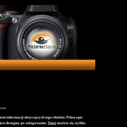
rzwi
ent informacji dotyczących tego obiektu. Pełen opis
jest dostępny po zalogowaniu.
Tutaj
możesz się szybko