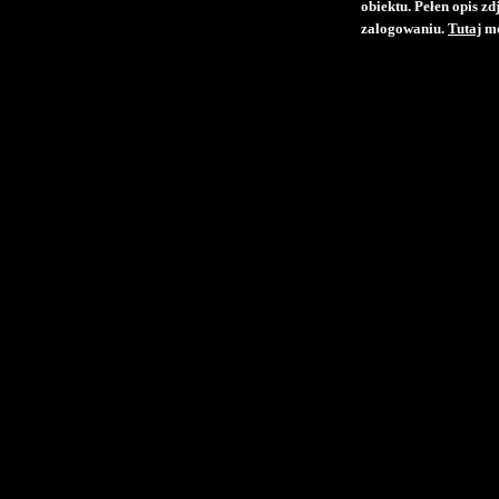
obiektu. Pełen opis z
zalogowaniu.
Tutaj
mo