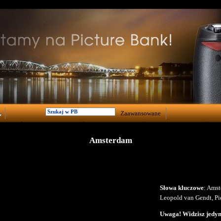
Zaawansowane
Amsterdam
Słowa kluczowe
: Amst
Leopold van Gendt, Pie
Uwaga! Widzisz jedyni