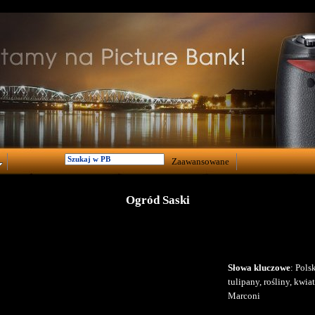
Zaawansowane
Ogród Saski
Słowa kluczowe
: Pols
tulipany, rośliny, kwia
Marconi