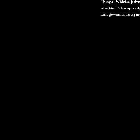
Uwaga! Widzisz jedyni
obiektu. Pełen opis z
zalogowaniu.
Tutaj
mo