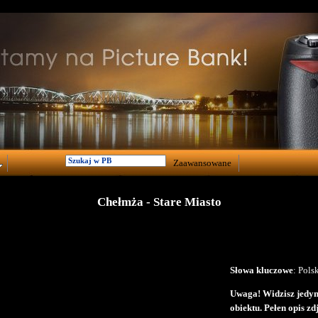
Zaawansowane
Chełmża - Stare Miasto
Słowa kluczowe
: Pols
Uwaga! Widzisz jedyni
obiektu. Pełen opis z