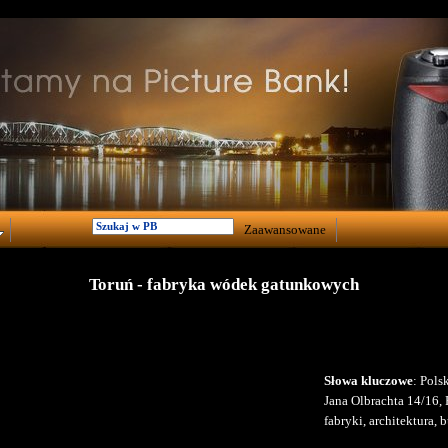
Zaawansowane
Toruń - fabryka wódek gatunkowych
Słowa kluczowe
: Pols
Jana Olbrachta 14/16
fabryki, architektura,