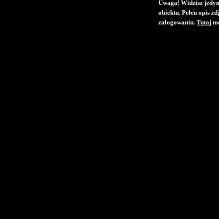
Uwaga! Widzisz jedyni
obiektu. Pełen opis z
zalogowaniu.
Tutaj
mo