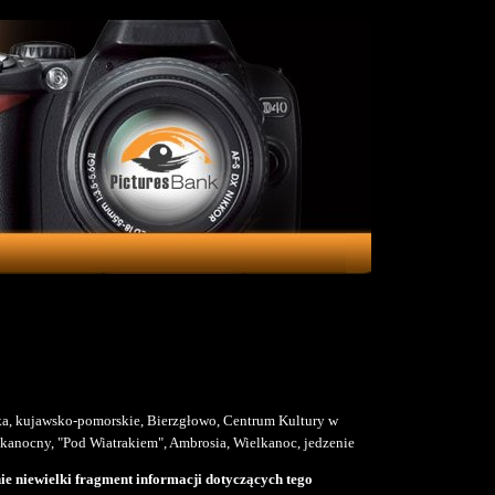
ka, kujawsko-pomorskie, Bierzgłowo, Centrum Kultury w
lkanocny, "Pod Wiatrakiem", Ambrosia, Wielkanoc, jedzenie
e niewielki fragment informacji dotyczących tego