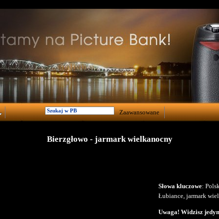
Zaawansowane
Bierzgłowo - jarmark wielkanocny
Słowa kluczowe
: Pols
Łubiance, jarmark wie
Uwaga! Widzisz jedyni