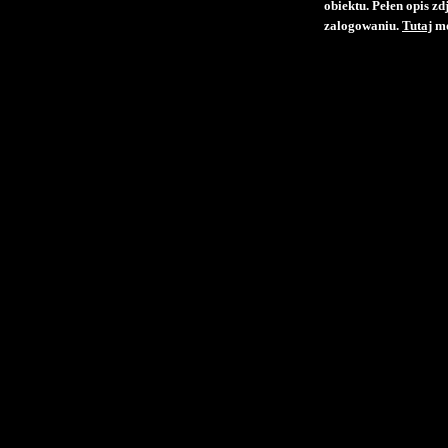
obiektu. Pełen opis z
zalogowaniu.
Tutaj
mo