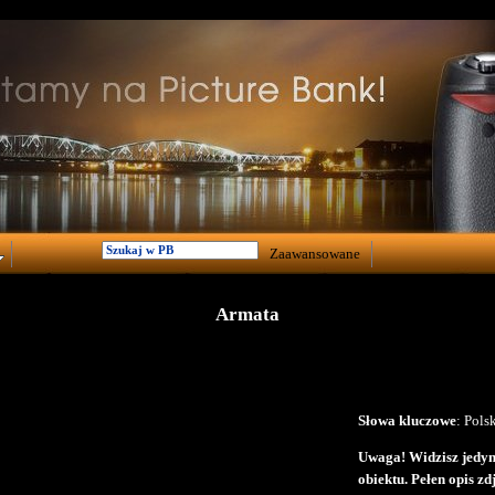
Zaawansowane
Armata
Słowa kluczowe
: Pols
Uwaga! Widzisz jedyni
obiektu. Pełen opis z