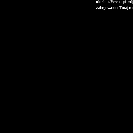
obiektu. Pełen opis z
zalogowaniu.
Tutaj
mo