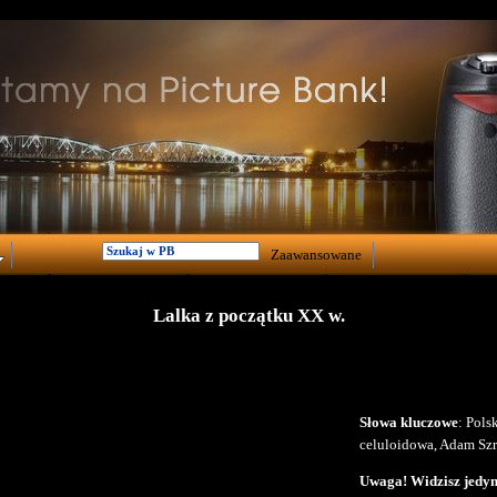
Zaawansowane
Lalka z początku XX w.
Słowa kluczowe
: Pols
celuloidowa, Adam Szr
Uwaga! Widzisz jedyni