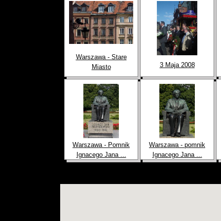
Warszawa - Stare
3 Maja 2008
Miasto
Warszawa - Pomnik
Warszawa - pomnik
Ignacego Jana ...
Ignacego Jana ...