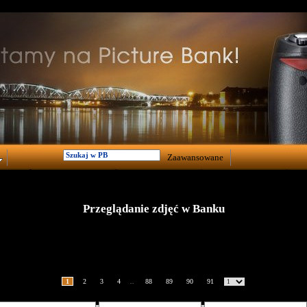
Zaawansowane
Przeglądanie zdjęć w Banku
1
2
3
4
88
89
90
91
...