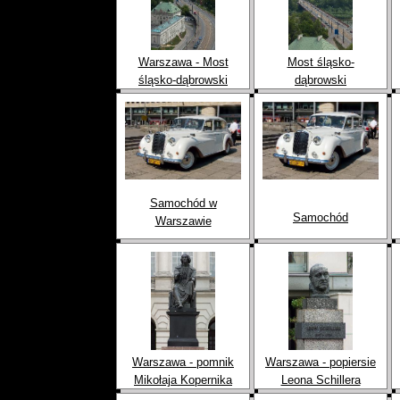
Warszawa - Most
Most śląsko-
śląsko-dąbrowski
dąbrowski
Samochód w
Samochód
Warszawie
Warszawa - pomnik
Warszawa - popiersie
Mikołaja Kopernika
Leona Schillera