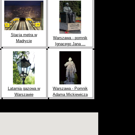
Stacja metra w
Warszawa - pomnik
Madrycie
Ignacego Jana ...
Latarnia gazowa w
Warszawa - Pomnik
Warszawie
Adama Mickiewicza