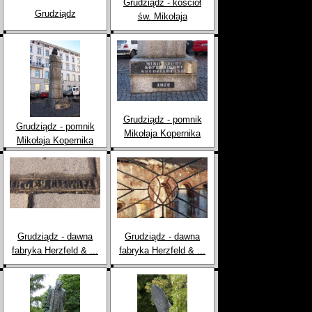
Grudziądz - kościół
Grudziądz
św. Mikołaja
Grudziądz - pomnik
Grudziądz - pomnik
Mikołaja Kopernika
Mikołaja Kopernika
Grudziądz - dawna
Grudziądz - dawna
fabryka Herzfeld & ...
fabryka Herzfeld & ...