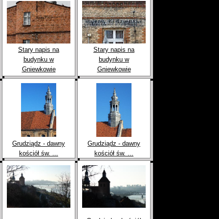
Stary napis na
Stary napis na
budynku w
budynku w
Gniewkowie
Gniewkowie
Grudziądz - dawny
Grudziądz - dawny
kościół św. ...
kościół św. ...