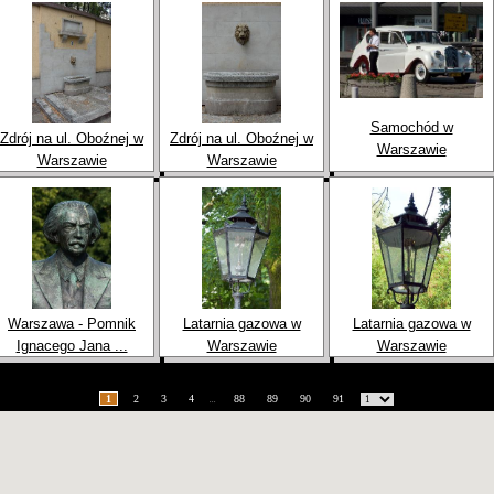
Samochód w
Zdrój na ul. Oboźnej w
Zdrój na ul. Oboźnej w
Warszawie
Warszawie
Warszawie
Warszawa - Pomnik
Latarnia gazowa w
Latarnia gazowa w
Ignacego Jana ...
Warszawie
Warszawie
1
2
3
4
88
89
90
91
...