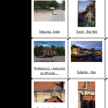
Siłaczka, Indie
Toruń - Bar Miś
Bydgoszcz - karczma
Gdańsk - Noc
na Wyspie ...