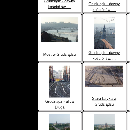
Grudziądz - dawny
Grudziądz - dawny
kościół św. ...
kościół św. ...
Grudziądz - dawny
Most w Grudziądzu
kościół św. ...
Stara faryka w
Grudziądz - ulica
Grudziądzu
Długa