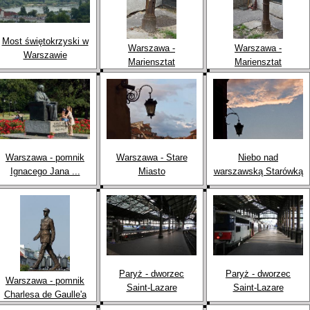
Most świętokrzyski w
Warszawa -
Warszawa -
Warszawie
Mariensztat
Mariensztat
Warszawa - pomnik
Warszawa - Stare
Niebo nad
Ignacego Jana ...
Miasto
warszawską Starówką
Paryż - dworzec
Paryż - dworzec
Warszawa - pomnik
Saint-Lazare
Saint-Lazare
Charlesa de Gaulle'a